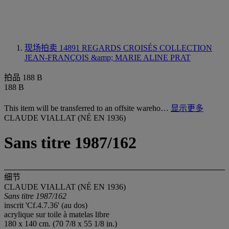
现场拍卖 14891
REGARDS CROISÉS COLLECTION
JEAN-FRANÇOIS &amp; MARIE ALINE PRAT
拍品 188 B
188 B
This item will be transferred to an offsite wareho…
显示更多
CLAUDE VIALLAT (NÉ EN 1936)
Sans titre 1987/162
细节
CLAUDE VIALLAT (NÉ EN 1936)
Sans titre
1987/162
inscrit 'Cf.4.7.36' (au dos)
acrylique sur toile à matelas libre
180 x 140 cm. (70 7/8 x 55 1/8 in.)