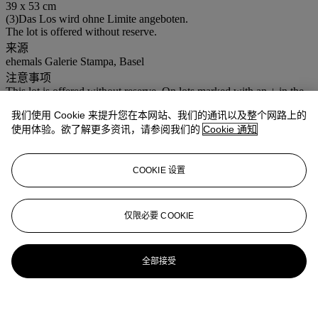
39 x 53 cm
(3)Das Los wird ohne Limite angeboten.
The lot is offered without reserve.
来源
ehemals Galerie Stampa, Basel
注意事项
This lot is offered without reserve. On lots marked with an + in the
catalogue, VAT will be charged at 8% on both the premium as well
我们使用 Cookie 来提升您在本网站、我们的通讯以及整个网路上的
as the hammer price.
使用体验。欲了解更多资讯，请参阅我们的
Cookie 通知
更多来自
瑞士艺术
COOKIE 设置
查看全部
查看全部
仅限必要 COOKIE
全部接受