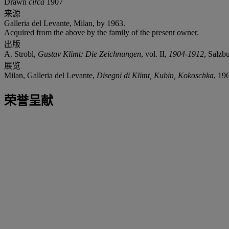
Drawn
circa
1907
来源
Galleria del Levante, Milan, by 1963.
Acquired from the above by the family of the present owner.
出版
A. Strobl,
Gustav Klimt: Die Zeichnungen
, vol. II,
1904-1912
, Salzb
展览
Milan, Galleria del Levante,
Disegni di Klimt, Kubin, Kokoschka
, 196
荣誉呈献