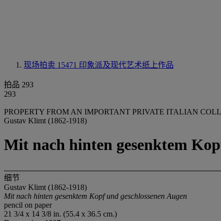
现场拍卖 15471
印象派及现代艺术纸上作品
拍品 293
293
PROPERTY FROM AN IMPORTANT PRIVATE ITALIAN COL
Gustav Klimt (1862-1918)
Mit nach hinten gesenktem Kop
细节
Gustav Klimt (1862-1918)
Mit nach hinten gesenktem Kopf und geschlossenen Augen
pencil on paper
21 3/4 x 14 3/8 in. (55.4 x 36.5 cm.)