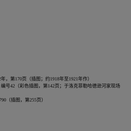
llard》，巴黎，1972年，第170页（插图；约1918年至1921年作）
 ，第46及141至142页，编号42（彩色插图，第142页；于洛克菲勒哈德逊河家现场
4页，编号1790（插图，第255页）