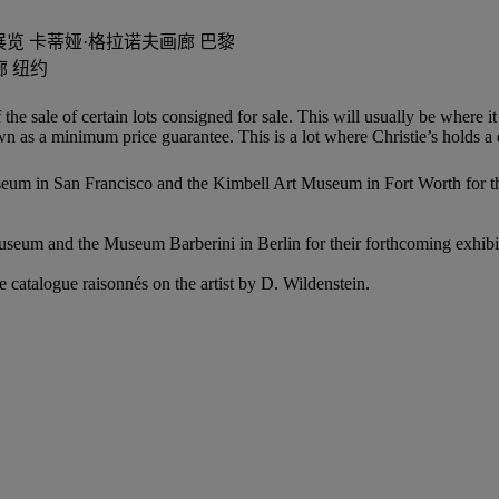
e Monet」展览 卡蒂娅·格拉诺夫画廊 巴黎
画廊 纽约
f the sale of certain lots consigned for sale. This will usually be where 
n as a minimum price guarantee. This is a lot where Christie’s holds a di
useum in San Francisco and the Kimbell Art Museum in Fort Worth for t
Museum and the Museum Barberini in Berlin for their forthcoming exhib
the catalogue raisonnés on the artist by D. Wildenstein.