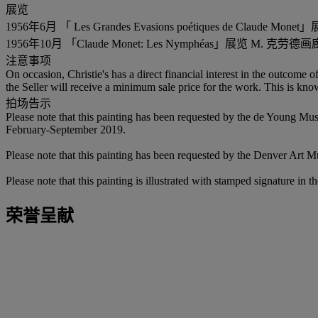
展览
1956年6月 「 Les Grandes Evasions poétiques de Claud
1956年10月 「Claude Monet: Les Nymphéas」展览 M. 克劳德
注意事项
On occasion, Christie's has a direct financial interest in the outcome o
the Seller will receive a minimum sale price for the work. This is know
拍场告示
Please note that this painting has been requested by the de Young M
February-September 2019.
Please note that this painting has been requested by the Denver Art 
Please note that this painting is illustrated with stamped signature in 
荣誉呈献