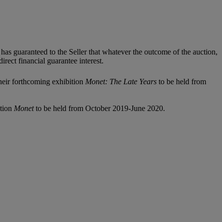
it has guaranteed to the Seller that whatever the outcome of the auction,
rect financial guarantee interest.
heir forthcoming exhibition
Monet: The Late Years
to be held from
ition
Monet
to be held from October 2019-June 2020.