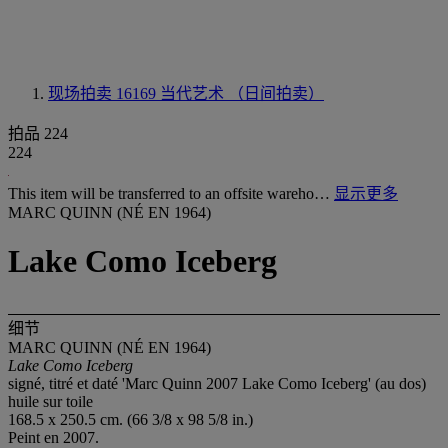
现场拍卖 16169
当代艺术 （日间拍卖）
拍品 224
224
This item will be transferred to an offsite wareho…
显示更多
MARC QUINN (NÉ EN 1964)
Lake Como Iceberg
细节
MARC QUINN (NÉ EN 1964)
Lake Como Iceberg
signé, titré et daté 'Marc Quinn 2007 Lake Como Iceberg' (au dos)
huile sur toile
168.5 x 250.5 cm. (66 3/8 x 98 5/8 in.)
Peint en 2007.