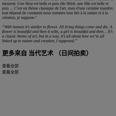
meurent. Une fleur est belle et puis elle flétrit, une fille est belle et
puis ... C'est un thème classique de l'art, mais d'une certaine manière,
tout dépend de comment nous sommes tous liés à la nature et à la
création, je suppose."
“With human it’s similar to flower. All living things come and die. A
flower is beautiful and then it wilts, a girl is beautiful and then… It’s
a classic theme of art, but in a way, it’s all about how we’re all
linked up to nature and creation, I supposed.”
更多来自
当代艺术 （日间拍卖）
查看全部
查看全部