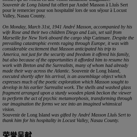
Souvenir de Long Island
fut offert par André Masson à Lluís Sert
pour le remercier pour son hospitalité lors de son séjour à Locust
Valley, Nasau County.
On Monday, March 31
st
, 1941 André Masson, accompanied by his
wife Rose and their two children Diego and Luis, set sail from
Marseille for New York aboard the cargo ship
Carimare
. Despite the
prevailing catastrophic events raging through Europe, it was with
considerable excitement that Masson anticipated his trip to
America, not just for the security and freedom it offered his family,
but also because of the opportunities it afforded him to resume his
work with Breton and the Surrealists, many of whom had already
made their way across the Atlantic.
Souvenir de Long Island
,
executed shortly after his arrival, is an assemblage object which
expresses much of the poetic exploration which Masson sought to
develop in his earlier Surrealist work. The shells and washed glass
fragment arranged upon a sturdy wooden plank beckon the viewer
to perform the act of psychic metamorphosis, transforming through
our imagination the forms we see into an imagined whimsical
vision.
Souvenir de Long Island
was gifted by André Masson Lluí
s
Sert to
thank him for his hospitality in Locust Valley, Nasau County.
荣誉呈献