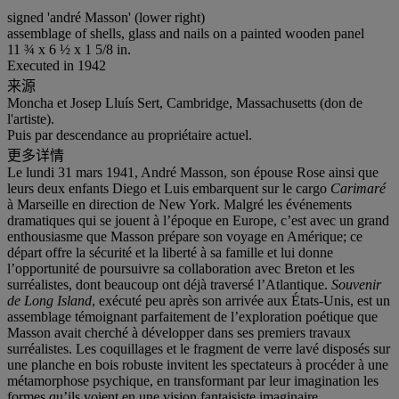
signed 'andré Masson' (lower right)
assemblage of shells, glass and nails on a painted wooden panel
11 ¾ x 6 ½ x 1 5/8 in.
Executed in 1942
来源
Moncha et Josep Lluís Sert, Cambridge, Massachusetts (don de
l'artiste).
Puis par descendance au propriétaire actuel.
更多详情
Le lundi 31 mars 1941, André Masson, son épouse Rose ainsi que
leurs deux enfants Diego et Luis embarquent sur le cargo
Carimaré
à Marseille en direction de New York. Malgré les événements
dramatiques qui se jouent à l’époque en Europe, c’est avec un grand
enthousiasme que Masson prépare son voyage en Amérique; ce
départ offre la sécurité et la liberté à sa famille et lui donne
l’opportunité de poursuivre sa collaboration avec Breton et les
surréalistes, dont beaucoup ont déjà traversé l’Atlantique.
Souvenir
de Long Island
, exécuté peu après son arrivée aux États-Unis, est un
assemblage témoignant parfaitement de l’exploration poétique que
Masson avait cherché à développer dans ses premiers travaux
surréalistes. Les coquillages et le fragment de verre lavé disposés sur
une planche en bois robuste invitent les spectateurs à procéder à une
métamorphose psychique, en transformant par leur imagination les
formes qu’ils voient en une vision fantaisiste imaginaire.