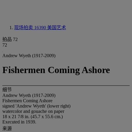
现场拍卖 16390
美国艺术
拍品 72
72
Andrew Wyeth (1917-2009)
Fishermen Coming Ashore
细节
Andrew Wyeth (1917-2009)
Fishermen Coming Ashore
signed 'Andrew Wyeth' (lower right)
watercolor and gouache on paper
18 x 21 7/8 in. (45.7 x 55.6 cm.)
Executed in 1939.
来源