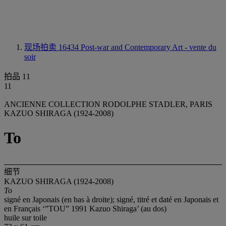
现场拍卖 16434
Post-war and Contemporary Art - vente du
soir
拍品 11
11
ANCIENNE COLLECTION RODOLPHE STADLER, PARIS
KAZUO SHIRAGA (1924-2008)
To
细节
KAZUO SHIRAGA (1924-2008)
To
signé en Japonais (en bas à droite); signé, titré et daté en Japonais et
en Français ‘”TOU” 1991 Kazuo Shiraga’ (au dos)
huile sur toile