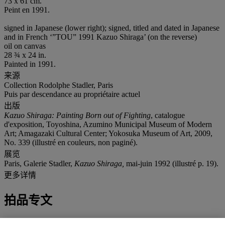
73 x 61 cm.
Peint en 1991.
signed in Japanese (lower right); signed, titled and dated in Japanese
and in French ‘”TOU” 1991 Kazuo Shiraga’ (on the reverse)
oil on canvas
28 ¾ x 24 in.
Painted in 1991.
来源
Collection Rodolphe Stadler, Paris
Puis par descendance au propriétaire actuel
出版
Kazuo Shiraga: Painting Born out of Fighting
, catalogue
d'exposition, Toyoshina, Azumino Municipal Museum of Modern
Art; Amagazaki Cultural Center; Yokosuka Museum of Art, 2009,
No. 339 (illustré en couleurs, non paginé).
展览
Paris, Galerie Stadler,
Kazuo Shiraga,
mai-juin 1992 (illustré p. 19).
更多详情
拍品专文
"La contemplation des tableaux de Shiraga, agités et polysémiques,