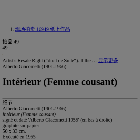
现场拍卖 16949
纸上作品
拍品 49
49
Artist's Resale Right ("droit de Suite"). If the …
显示更多
Alberto Giacometti (1901-1966)
Intérieur (Femme cousant)
细节
Alberto Giacometti (1901-1966)
Intérieur (Femme cousant)
signé et daté 'Alberto Giacometti 1955' (en bas à droite)
graphite sur papier
50 x 33 cm.
Exécuté en 1955