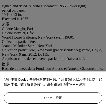
signed and dated 'Alberto Giacometti 1955' (lower right)
pencil on paper
19 ¾ x 13 in.
Executed in 1955
来源
Galerie Maeght, Paris.
Galerie Beyeler, Bâle.
World House Galleries, New York (avant 1960).
Collection particulière.
Joanne Melniker Stern, New York.
Collection particulière, New York (par descendance); vente, Doyle,
New York, 9 mai 2012, lot 115.
Acquis au cours de cette vente par le propriétaire actuel.
出版
Base de données de la Fondation Alberto et Annette Giacometti, no.
AGD 2082.
展览
我们使用 Cookie 来提升您在本网站、我们的通讯以及整个网路上的
New York, World House Galleries
, Giacometti,
janvier-février 1960,
使用体验。欲了解更多资讯，请参阅我们的
Cookie 通知
no. 33.
注意事项
Artist's Resale Right ("droit de Suite"). If the Artist's Resale Right
COOKIE 设置
Regulations 2006 apply to this lot, the buyer also agrees to pay us an
amount equal to the resale royalty provided for in those Regulations,