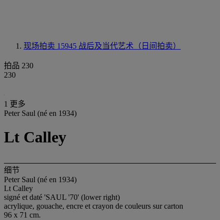
现场拍卖 15945
战后及当代艺术（日间拍卖）
拍品 230
230
1 更多
Peter Saul (né en 1934)
Lt Calley
细节
Peter Saul (né en 1934)
Lt Calley
signé et daté 'SAUL '70' (lower right)
acrylique, gouache, encre et crayon de couleurs sur carton
96 x 71 cm.