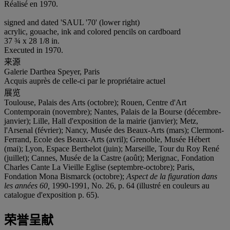
Réalisé en 1970.
signed and dated 'SAUL '70' (lower right)
acrylic, gouache, ink and colored pencils on cardboard
37 ¾ x 28 1/8 in.
Executed in 1970.
来源
Galerie Darthea Speyer, Paris
Acquis auprès de celle-ci par le propriétaire actuel
展览
Toulouse, Palais des Arts (octobre); Rouen, Centre d'Art
Contemporain (novembre); Nantes, Palais de la Bourse (décembre-
janvier); Lille, Hall d'exposition de la mairie (janvier); Metz,
l'Arsenal (février); Nancy, Musée des Beaux-Arts (mars); Clermont-
Ferrand, Ecole des Beaux-Arts (avril); Grenoble, Musée Hébert
(mai); Lyon, Espace Berthelot (juin); Marseille, Tour du Roy René
(juillet); Cannes, Musée de la Castre (août); Merignac, Fondation
Charles Cante La Vieille Eglise (septembre-octobre); Paris,
Fondation Mona Bismarck (octobre);
Aspect de la figuration dans
les années 60,
1990-1991, No. 26, p. 64 (illustré en couleurs au
catalogue d'exposition p. 65).
荣誉呈献