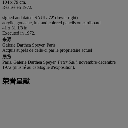
104 x 79 cm.
Réalisé en 1972.
signed and dated 'SAUL '72' (lower right)
acrylic, gouache, ink and colored pencils on cardboard
41 x 31 1/8 in.
Executed in 1972.
来源
Galerie Darthea Speyer, Paris
Acquis auprès de celle-ci par le propriétaire actuel
展览
Paris, Galerie Darthea Speyer,
Peter Saul,
novembre-décembre
1972 (illustré au catalogue d'exposition).
荣誉呈献