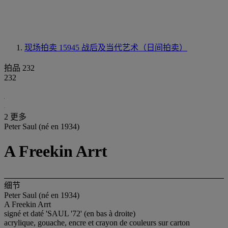
现场拍卖 15945
战后及当代艺术（日间拍卖）
拍品 232
232
2 更多
Peter Saul (né en 1934)
A Freekin Arrt
细节
Peter Saul (né en 1934)
A Freekin Arrt
signé et daté 'SAUL '72' (en bas à droite)
acrylique, gouache, encre et crayon de couleurs sur carton