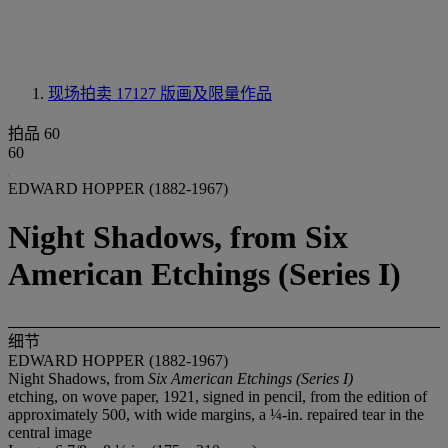
现场拍卖 17127
版画及限量作品
拍品 60
60
EDWARD HOPPER (1882-1967)
Night Shadows, from Six
American Etchings (Series I)
细节
EDWARD HOPPER (1882-1967)
Night Shadows, from
Six American Etchings (Series I)
etching, on wove paper, 1921, signed in pencil, from the edition of
approximately 500, with wide margins, a ¼-in. repaired tear in the
central image