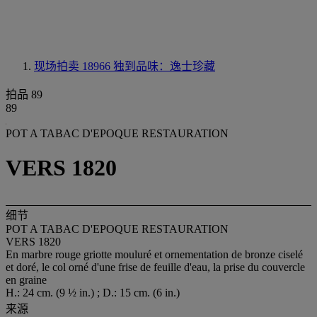
现场拍卖 18966
独到品味：逸士珍藏
拍品 89
89
POT A TABAC D'EPOQUE RESTAURATION
VERS 1820
细节
POT A TABAC D'EPOQUE RESTAURATION
VERS 1820
En marbre rouge griotte mouluré et ornementation de bronze ciselé
et doré, le col orné d'une frise de feuille d'eau, la prise du couvercle
en graine
H.: 24 cm. (9 ½ in.) ; D.: 15 cm. (6 in.)
来源