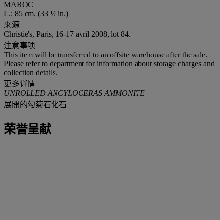
MAROC
L.: 85 cm. (33 ½ in.)
来源
Christie's, Paris, 16-17 avril 2008, lot 84.
注意事项
This item will be transferred to an offsite warehouse after the sale.
Please refer to department for information about storage charges and
collection details.
更多详情
UNROLLED ANCYLOCERAS AMMONITE
展開的勾菊石化石
荣誉呈献