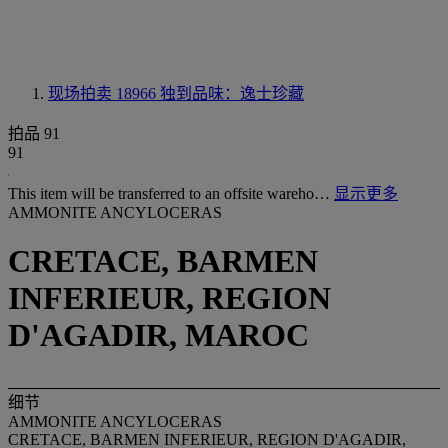
现场拍卖 18966
独到品味：逸士珍藏
拍品 91
91
This item will be transferred to an offsite wareho…
显示更多
AMMONITE ANCYLOCERAS
CRETACE, BARMEN
INFERIEUR, REGION
D'AGADIR, MAROC
细节
AMMONITE ANCYLOCERAS
CRETACE, BARMEN INFERIEUR, REGION D'AGADIR,