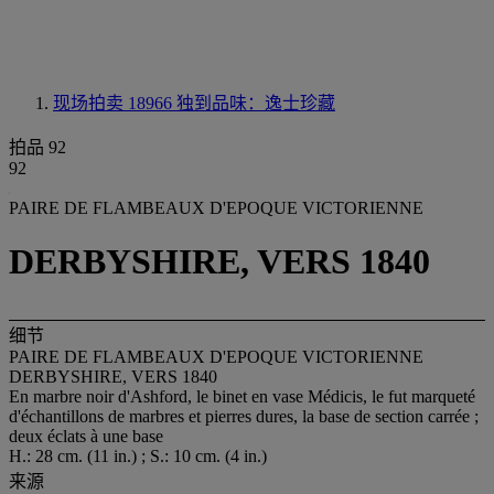
现场拍卖 18966
独到品味：逸士珍藏
拍品 92
92
PAIRE DE FLAMBEAUX D'EPOQUE VICTORIENNE
DERBYSHIRE, VERS 1840
细节
PAIRE DE FLAMBEAUX D'EPOQUE VICTORIENNE
DERBYSHIRE, VERS 1840
En marbre noir d'Ashford, le binet en vase Médicis, le fut marqueté
d'échantillons de marbres et pierres dures, la base de section carrée ;
deux éclats à une base
H.: 28 cm. (11 in.) ; S.: 10 cm. (4 in.)
来源