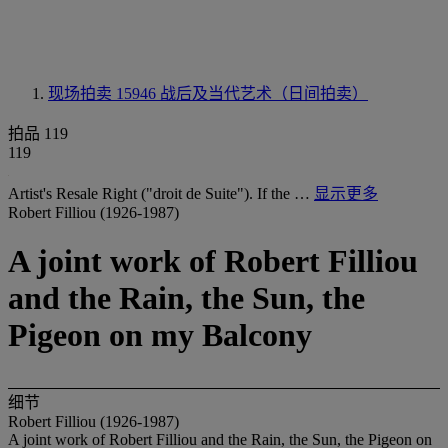
现场拍卖 15946
战后及当代艺术（日间拍卖）
拍品 119
119
Artist's Resale Right ("droit de Suite"). If the …
显示更多
Robert Filliou (1926-1987)
A joint work of Robert Filliou
and the Rain, the Sun, the
Pigeon on my Balcony
细节
Robert Filliou (1926-1987)
A joint work of Robert Filliou and the Rain, the Sun, the Pigeon on