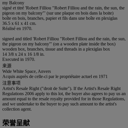
my Balcony
signé et titré 'Robert Filliou "Robert Filliou and the rain, the sun, the
pigeon on my balcony"' (sur une plaque en bois dans la boite)
boîte en bois, branches, papier et fils dans une boîte en plexiglas
36.5 x 61 x 41 cm.
Réalisé en 1970.
signed and titled 'Robert Filliou "Robert Filliou and the rain, the sun,
the pigeon on my balcony"' (on a wooden plate inside the box)
wooden box, branches, tissue and threads in a plexiglas box
14 3/8 x 24 x 16 1/8 in.
Executed in 1970.
来源
Wide White Space, Anvers
Acquis auprès de celle-ci par le propriétaire actuel en 1971
注意事项
Artist's Resale Right ("droit de Suite"). If the Artist's Resale Right
Regulations 2006 apply to this lot, the buyer also agrees to pay us an
amount equal to the resale royalty provided for in those Regulations,
and we undertake to the buyer to pay such amount to the artist's
collection agent.
荣誉呈献