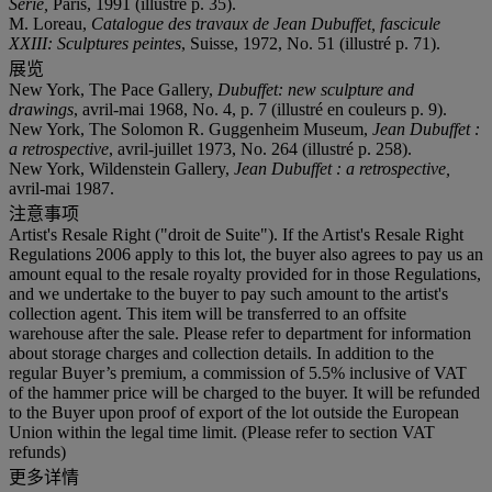
Série,
Paris, 1991 (illustré p. 35).
M. Loreau,
Catalogue des travaux de Jean Dubuffet, fascicule
XXIII: Sculptures peintes
, Suisse, 1972, No. 51 (illustré p. 71).
展览
New York, The Pace Gallery,
Dubuffet: new sculpture and
drawings
, avril-mai 1968, No. 4, p. 7 (illustré en couleurs p. 9).
New York, The Solomon R. Guggenheim Museum,
Jean Dubuffet :
a retrospective
, avril-juillet 1973, No. 264 (illustré p. 258).
New York, Wildenstein Gallery,
Jean Dubuffet : a retrospective,
avril-mai 1987.
注意事项
Artist's Resale Right ("droit de Suite"). If the Artist's Resale Right
Regulations 2006 apply to this lot, the buyer also agrees to pay us an
amount equal to the resale royalty provided for in those Regulations,
and we undertake to the buyer to pay such amount to the artist's
collection agent. This item will be transferred to an offsite
warehouse after the sale. Please refer to department for information
about storage charges and collection details. In addition to the
regular Buyer’s premium, a commission of 5.5% inclusive of VAT
of the hammer price will be charged to the buyer. It will be refunded
to the Buyer upon proof of export of the lot outside the European
Union within the legal time limit. (Please refer to section VAT
refunds)
更多详情