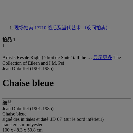
现场拍卖 17710
战后及当代艺术 （晚间拍卖）
拍品 1
1
Artist's Resale Right ("droit de Suite"). If the …
显示更多
The
Collection of Eileen and I.M. Pei
Jean Dubuffet (1901-1985)
Chaise bleue
细节
Jean Dubuffet (1901-1985)
Chaise bleue
signé des initiales et daté 'JD 67' (sur le bord inférieur)
transfert sur polyester
100 x 48.3 x 50.8 cm.