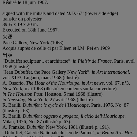
Réalisé le 18 juin 1967.
signed with the initials and dated ‘J.D. 67’ (lower side edge)
transfer on polyester
39 ¼ x 19 x 20 in.
Executed on 18th June 1967.
来源
Pace Gallery, New York (1968)
Acquis auprès de celle-ci par Eileen et I.M. Pei en 1969
出版
“Dubuffet sculpteur... et architecte”,
in Plaisir de France
, Paris, avril
1968 (illustré).
“Jean Dubuffet, the Pace Gallery New York”,
in Art international
,
vol. XII/3, Lugano, mars 1968 (illustré).
A. Ossorio,
The Hour of the Hourloupe
,
in Art news
, vol. 67, n°3,
New York, mai 1968 (illustré en couleurs sur la couverture).
in The Houston Post
, Houston, 5 mai 1968 (illustré).
in Newsday
, New York, 27 avril 1968 (illustré).
R. Barilli,
Dubuffet : le cycle de l’Hourloupe
, Paris, 1976, No. 87
(illustré p. 63).
R. Barilli,
Dubuffet : oggetto e progetto, il ciclo dell’Hourloupe
,
Milan, 1976, No. 87 (illustré p. 63).
A. Franzke,
Dubuffet,
New York, 1981 (illustré p. 191).
"Dubuffet, Galerie Nationale du Jeu de Paume",
in Beaux Arts Hors