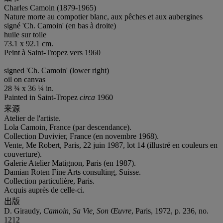
Charles Camoin (1879-1965)
Nature morte au compotier blanc, aux pêches et aux aubergines
signé 'Ch. Camoin' (en bas à droite)
huile sur toile
73.1 x 92.1 cm.
Peint à Saint-Tropez vers 1960
signed 'Ch. Camoin' (lower right)
oil on canvas
28 ¾ x 36 ¼ in.
Painted in Saint-Tropez
circa
1960
来源
Atelier de l'artiste.
Lola Camoin, France (par descendance).
Collection Duvivier, France (en novembre 1968).
Vente, Me Robert, Paris, 22 juin 1987, lot 14 (illustré en couleurs en
couverture).
Galerie Atelier Matignon, Paris (en 1987).
Damian Roten Fine Arts consulting, Suisse.
Collection particulière, Paris.
Acquis auprès de celle-ci.
出版
D. Giraudy,
Camoin, Sa Vie, Son Œuvre
, Paris, 1972, p. 236, no.
1212