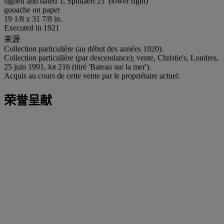
signed and dated 'L Spilliaert 21' (lower right)
gouache on paper
19 1/8 x 31 7/8 in.
Executed in 1921
来源
Collection particulière (au début des années 1920).
Collection particulière (par descendance); vente, Christie's, Londres,
25 juin 1991, lot 216 (titré 'Bateau sur la mer').
Acquis au cours de cette vente par le propriétaire actuel.
荣誉呈献