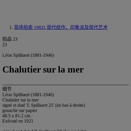
现场拍卖 19831
现代纸作、印象派及现代艺术
拍品 23
23
Léon Spilliaert (1881-1946)
Chalutier sur la mer
细节
Léon Spilliaert (1881-1946)
Chalutier sur la mer
signé et daté 'L Spilliaert 21' (en bas à droite)
gouache sur papier
48.5 x 81.2 cm.
Exécuté en 1921