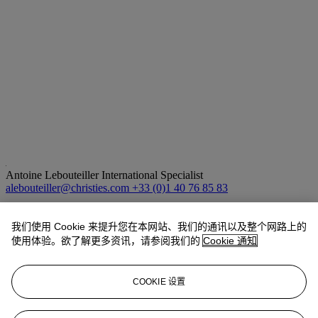
Antoine Lebouteiller
International Specialist
alebouteiller@christies.com
+33 (0)1 40 76 85 83
拍品专文
我们使用 Cookie 来提升您在本网站、我们的通讯以及整个网路上的
使用体验。欲了解更多资讯，请参阅我们的
Cookie 通知
Cette œuvre sera incluse au catalogue raisonné de Léon Spilliaert en
préparation par le Dr. Anne Adriaens-Pannier.
COOKIE 设置
Veuillez noter que la présente œuvre fait l'objet d'une demande de
prêt pour l'exposition « Maintenant ou Jamais ! Les grandes
espérances de Léon Spilliaert pour l'an 1921 » qui se tiendra à la