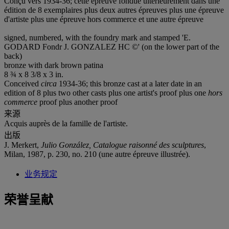
Conçu vers 1934-36; cette épreuve fondue ultérieurement dans une
édition de 8 exemplaires plus deux autres épreuves plus une épreuve
d'artiste plus une épreuve hors commerce et une autre épreuve
signed, numbered, with the foundry mark and stamped 'E.
GODARD Fondr J. GONZALEZ HC ©' (on the lower part of the
back)
bronze with dark brown patina
8 ¾ x 8 3/8 x 3 in.
Conceived
circa
1934-36; this bronze cast at a later date in an
edition of 8 plus two other casts plus one artist's proof plus one
hors
commerce
proof plus another proof
来源
Acquis auprès de la famille de l'artiste.
出版
J. Merkert,
Julio González, Catalogue raisonné des sculptures
,
Milan, 1987, p. 230, no. 210 (une autre épreuve illustrée).
业务规定
荣誉呈献