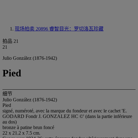
现场拍卖 20896
睿智目光：罗切洛瓦珍藏
拍品 21
21
Julio González (1876-1942)
Pied
细节
Julio González (1876-1942)
Pied
signé, numéroté, avec la marque du fondeur et avec le cachet 'E.
GODARD Fondr J. GONZALEZ HC ©' (dans la partie inférieure
au dos)
bronze à patine brun foncé
22 x 21.2 x 7.5 cm.