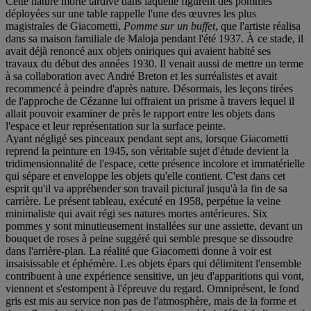
Cette nature morte tardive dans laquelle figurent des pommes
déployées sur une table rappelle l'une des œuvres les plus
magistrales de Giacometti,
Pomme sur un buffet
, que l'artiste réalisa
dans sa maison familiale de Maloja pendant l'été 1937. À ce stade, il
avait déjà renoncé aux objets oniriques qui avaient habité ses
travaux du début des années 1930. Il venait aussi de mettre un terme
à sa collaboration avec André Breton et les surréalistes et avait
recommencé à peindre d'après nature. Désormais, les leçons tirées
de l'approche de Cézanne lui offraient un prisme à travers lequel il
allait pouvoir examiner de près le rapport entre les objets dans
l'espace et leur représentation sur la surface peinte.
Ayant négligé ses pinceaux pendant sept ans, lorsque Giacometti
reprend la peinture en 1945, son véritable sujet d'étude devient la
tridimensionnalité de l'espace, cette présence incolore et immatérielle
qui sépare et enveloppe les objets qu'elle contient. C'est dans cet
esprit qu'il va appréhender son travail pictural jusqu'à la fin de sa
carrière. Le présent tableau, exécuté en 1958, perpétue la veine
minimaliste qui avait régi ses natures mortes antérieures. Six
pommes y sont minutieusement installées sur une assiette, devant un
bouquet de roses à peine suggéré qui semble presque se dissoudre
dans l'arrière-plan. La réalité que Giacometti donne à voir est
insaisissable et éphémère. Les objets épars qui délimitent l'ensemble
contribuent à une expérience sensitive, un jeu d'apparitions qui vont,
viennent et s'estompent à l'épreuve du regard. Omniprésent, le fond
gris est mis au service non pas de l'atmosphère, mais de la forme et