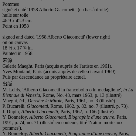
Pommes
signé et daté '1958 Alberto Giacometti' (en bas à droite)
huile sur toile
46.9 x 45.3 cm.
Peint en 1958
signed and dated '1958 Alberto Giacometti' (lower right)
oil on canvas
18 ½ x 17 ¾ in.
Painted in 1958
来源
Galerie Maeght, Paris (acquis auprès de l'artiste en 1961).
Yves Montand, Paris (acquis auprès de celle-ci avant 1969).
Puis par descendance au propriétaire actuel.
出版
M. Leiris, 'Alberto Giacometti in francobollo o in medaglione',
in La
Biennale di Venezia
, Rome, No. 48, mars 1963, p. 13 (illustré).
Maeght, éd.,
Derrière le Miroir
, Paris, 1961, no. 3 (illustré).
P. Bucarelli,
Giacometti
, Rome, 1962, p. 82, no. 7 (illustré, p. 73).
J. Dupin,
Alberto Giacometti
, Paris, 1962, p. 166 (illustré).
Y. Bonnefoy,
Alberto Giacometti, Biographie d'une œuvre
, Paris,
1991, p. 74, no. 71 (illustré en couleurs; titré 'Nature morte aux
pommes').
Y. Bonnefoy,
Alberto Giacometti, Biographie d
’
une oeuvre
, Paris,