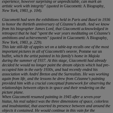
experience, however surprising or unpredictable, can mark an
artistic work with integrity" (
quoted
in
Giacometti: A Biography
,
New York, 1983, p. 104).
Giacometti had seen the exhibitions held in Paris and Basel in 1936
to honor the thirtieth anniversary of Cézanne’s death. And we know
from his biographer James Lord, that Giacometti acknowledged in
retrospect that he had "spent the war years meditating on Cézanne's
ambitions and achievements" (
quoted
in
Giacometti: A Biography
,
New York, 1983, p. 229).
This late still-life of apples set on a table-top recalls one of the most
important pictures in all of Giacometti's
oeuvre
,
Pomme sur un
buffet
, which the artist painted in his family's home in Majola
during the summer of 1937. At this stage, Giacometti had already
decided he would no longer paint the dream objects which had pre-
occupied him in the early 1930s, and had recently ended his
association with André Breton and the Surrealists. He was working
again from life, and the lessons he drew from Cézanne's painting
provided him with a crucial conceptual framework for observing the
relationships between objects in space and their rendering on the
picture plane.
When Giacometti resumed painting in 1945 after a seven-year
hiatus, his real subject was the three dimensions of space, colorless
and insubstantial, that asserted its presence between and around the
objects it contained. He would continue in this vain for the