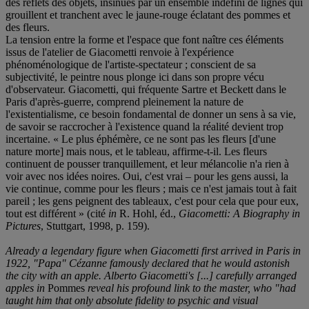
des reflets des objets, insinués par un ensemble indéfini de lignes qui
grouillent et tranchent avec le jaune-rouge éclatant des pommes et
des fleurs.
La tension entre la forme et l'espace que font naître ces éléments
issus de l'atelier de Giacometti renvoie à l'expérience
phénoménologique de l'artiste-spectateur ; conscient de sa
subjectivité, le peintre nous plonge ici dans son propre vécu
d'observateur. Giacometti, qui fréquente Sartre et Beckett dans le
Paris d'après-guerre, comprend pleinement la nature de
l'existentialisme, ce besoin fondamental de donner un sens à sa vie,
de savoir se raccrocher à l'existence quand la réalité devient trop
incertaine. « Le plus éphémère, ce ne sont pas les fleurs [d'une
nature morte] mais nous, et le tableau, affirme-t-il. Les fleurs
continuent de pousser tranquillement, et leur mélancolie n'a rien à
voir avec nos idées noires. Oui, c'est vrai – pour les gens aussi, la
vie continue, comme pour les fleurs ; mais ce n'est jamais tout à fait
pareil ; les gens peignent des tableaux, c'est pour cela que pour eux,
tout est différent » (cité
in
R. Hohl, éd.,
Giacometti: A Biography in
Pictures
, Stuttgart, 1998, p. 159).
Already a legendary figure when Giacometti first arrived in Paris in
1922, "Papa" Cézanne famously declared that he would astonish
the city with an apple. Alberto Giacometti's [...] carefully arranged
apples in
Pommes
reveal his profound link to the master, who "had
taught him that only absolute fidelity to psychic and visual