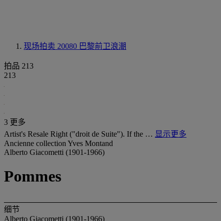
现场拍卖 20080
巴黎前卫浪潮
拍品 213
213
3 更多
Artist's Resale Right ("droit de Suite"). If the …
显示更多
Ancienne collection Yves Montand
Alberto Giacometti (1901-1966)
Pommes
细节
Alberto Giacometti (1901-1966)