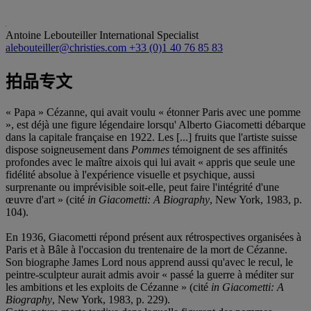
Antoine Lebouteiller
International Specialist
alebouteiller@christies.com
+33 (0)1 40 76 85 83
拍品专文
« Papa » Cézanne, qui avait voulu « étonner Paris avec une pomme
», est déjà une figure légendaire lorsqu' Alberto Giacometti débarque
dans la capitale française en 1922. Les [...] fruits que l'artiste suisse
dispose soigneusement dans
Pommes
témoignent de ses affinités
profondes avec le maître aixois qui lui avait « appris que seule une
fidélité absolue à l'expérience visuelle et psychique, aussi
surprenante ou imprévisible soit-elle, peut faire l'intégrité d'une
œuvre d'art » (cité
in
Giacometti: A Biography
, New York, 1983, p.
104).
En 1936, Giacometti répond présent aux rétrospectives organisées à
Paris et à Bâle à l'occasion du trentenaire de la mort de Cézanne.
Son biographe James Lord nous apprend aussi qu'avec le recul, le
peintre-sculpteur aurait admis avoir « passé la guerre à méditer sur
les ambitions et les exploits de Cézanne » (cité
in
Giacometti: A
Biography
, New York, 1983, p. 229).