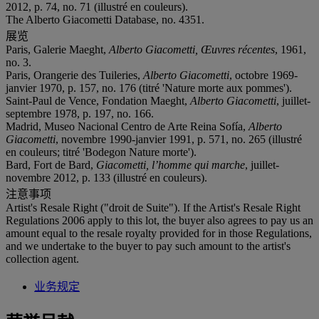
2012, p. 74, no. 71 (illustré en couleurs).
The Alberto Giacometti Database, no. 4351.
展览
Paris, Galerie Maeght,
Alberto Giacometti, Œuvres récentes
, 1961,
no. 3.
Paris, Orangerie des Tuileries,
Alberto Giacometti
, octobre 1969-
janvier 1970, p. 157, no. 176 (titré 'Nature morte aux pommes').
Saint-Paul de Vence, Fondation Maeght,
Alberto Giacometti
, juillet-
septembre 1978, p. 197, no. 166.
Madrid, Museo Nacional Centro de Arte Reina Sofía,
Alberto
Giacometti
, novembre 1990-janvier 1991, p. 571, no. 265 (illustré
en couleurs; titré 'Bodegon Nature morte').
Bard, Fort de Bard,
Giacometti, l
’
homme qui marche
, juillet-
novembre 2012, p. 133 (illustré en couleurs).
注意事项
Artist's Resale Right ("droit de Suite"). If the Artist's Resale Right
Regulations 2006 apply to this lot, the buyer also agrees to pay us an
amount equal to the resale royalty provided for in those Regulations,
and we undertake to the buyer to pay such amount to the artist's
collection agent.
业务规定