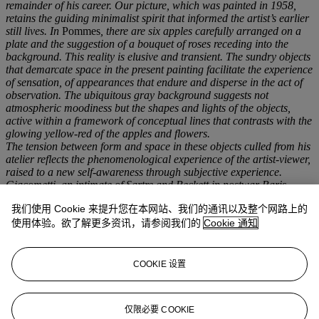
remainder of his career. Our picture, which was painted in 1958,
retains the guiding minimalist spirit that informed the artist’s earlier
still lives. In
Pommes
,
there are six apples carefully arranged on a
plate and the suggestion of a bouquet of roses receding into the
background. This reality is elusive and transient. The sundry objects
that demarcate space in the present painting facilitate the experience
of sensation, of appearances that endure and disperse in the act of
observation. The ubiquitous gray background suggests not
atmospheric moodiness but the shapes and lights of the objects,
active within a framework of conceptual lines that contrasts with the
glowing yellow-red of the apples and flowers.
The tension between form and space in these objects culled from his
atelier reflects the phenomenological experience of the artist-viewer,
raised to a new self-awareness through subjective experience.
Giacometti, an intimate of Sartre and Beckett in postwar Paris,
understood the nature of existentialism and its imperatives to create
我们使用 Cookie 来提升您在本网站、我们的通讯以及整个网路上的
meaning in one's own life and to embrace existence when reality
becomes uncertain. Giacometti stated, "The most transitory things
使用体验。欲了解更多资讯，请参阅我们的
Cookie 通知
are not the flowers [for a still life] but us and the painting. The
flowers continue growing undisturbed, and their melancholy has
nothing in common with our black thoughts Yes, it does - for people,
COOKIE 设置
life keeps going on, too, just as for flowers; they're never exactly the
same; but people paint pictures, that's why everything's different for
them" (quoted in R. Hohl, ed.,
Giacometti: A Biography in Pictures
,
仅限必要 COOKIE
Stuttgart, 1998, p. 159).