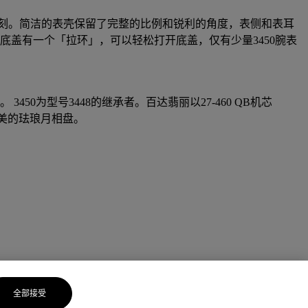
印象深刻。简洁的表壳保留了完整的比例和锐利的角度，表侧和表耳
底盖有一个「拉环」，可以轻松打开底盖，仅有少量3450腕表
450为型号3448的继承者。百达翡丽以27-460 QB机芯
和精美的珐琅月相盘。
全部接受