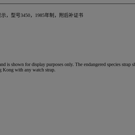
，型号3450，1985年制，附后补证书
 and is shown for display purposes only. The endangered species strap s
ng Kong with any watch strap.