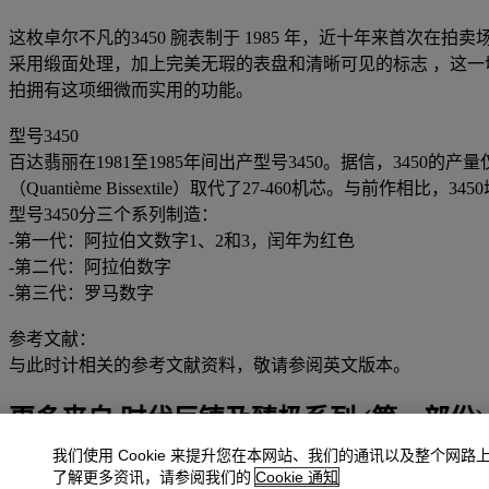
这枚卓尔不凡的3450 腕表制于 1985 年，近十年来首次
采用缎面处理，加上完美无瑕的表盘和清晰可见的标志 ，这一切
拍拥有这项细微而实用的功能。
型号3450
百达翡丽在1981至1985年间出产型号3450。据信，3450的
（Quantième Bissextile）取代了27-460机芯。
型号3450分三个系列制造：
-第一代：阿拉伯文数字1、2和3，闰年为红色
-第二代：阿拉伯数字
-第三代：罗马数字
参考文献：
与此时计相关的参考文献资料，敬请参阅英文版本。
更多来自
时代巨铸及臻极系列 (第一部份)
我们使用 Cookie 来提升您在本网站、我们的通讯以及整个网路
查看全部
了解更多资讯，请参阅我们的
Cookie 通知