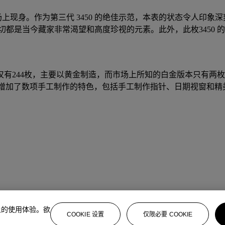
在拍卖场上现身。作为第三代 3450 的绝佳示范，本表的状态令人
都是当今藏家非常渴望和高度珍视的元素。此外，此枚3450 的
产量仅有244枚，主要以黄金制造，而市场上所知的白金版本只有两枚。 3
与前作相比，3450增加了数项手工制作的特色，包括手工制作指针、日期视窗
上的使用体验。欲
COOKIE 设置
仅限必要 COOKIE