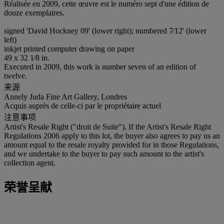
Réalisée en 2009, cette œuvre est le numéro sept d'une édition de
douze exemplaires.
signed 'David Hockney 09' (lower right); numbered 7⁄12' (lower
left)
inkjet printed computer drawing on paper
49 x 32 1⁄8 in.
Executed in 2009, this work is number seven of an edition of
twelve.
来源
Annely Juda Fine Art Gallery, Londres
Acquis auprès de celle-ci par le propriétaire actuel
注意事项
Artist's Resale Right ("droit de Suite"). If the Artist's Resale Right
Regulations 2006 apply to this lot, the buyer also agrees to pay us an
amount equal to the resale royalty provided for in those Regulations,
and we undertake to the buyer to pay such amount to the artist's
collection agent.
荣誉呈献