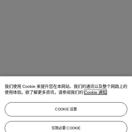
我们使用 Cookie 来提升您在本网站、我们的通讯以及整个网路上的
使用体验。欲了解更多资讯，请参阅我们的
Cookie 通知
COOKIE 设置
Josephine Wanecq
Specialist, Head of Evening Sale
仅限必要 COOKIE
jwanecq@christies.com
+33 (0)1 40 76 72 19