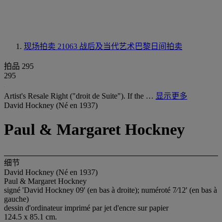
现场拍卖 21063
战后及当代艺术巴黎日间拍卖
拍品 295
295
Artist's Resale Right ("droit de Suite"). If the …
显示更多
David Hockney (Né en 1937)
Paul & Margaret Hockney
细节
David Hockney (Né en 1937)
Paul & Margaret Hockney
signé 'David Hockney 09' (en bas à droite); numéroté 7⁄12' (en bas à
gauche)
dessin d'ordinateur imprimé par jet d'encre sur papier
124.5 x 85.1 cm.