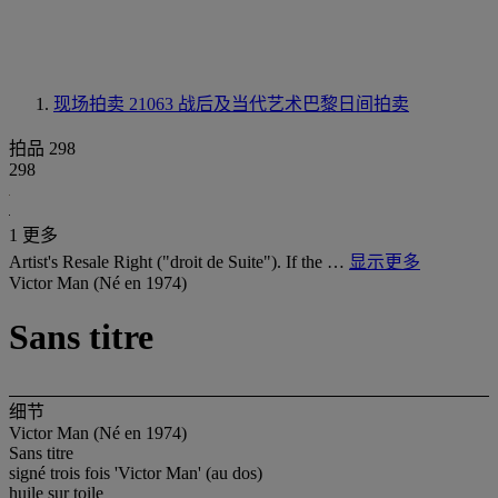
现场拍卖 21063
战后及当代艺术巴黎日间拍卖
拍品 298
298
1 更多
Artist's Resale Right ("droit de Suite"). If the …
显示更多
Victor Man (Né en 1974)
Sans titre
细节
Victor Man (Né en 1974)
Sans titre
signé trois fois 'Victor Man' (au dos)
huile sur toile