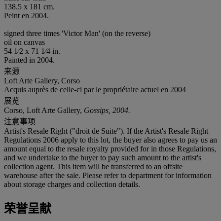
138.5 x 181 cm.
Peint en 2004.
signed three times 'Victor Man' (on the reverse)
oil on canvas
54 1⁄2 x 71 1⁄4 in.
Painted in 2004.
来源
Loft Arte Gallery, Corso
Acquis auprès de celle-ci par le propriétaire actuel en 2004
展览
Corso, Loft Arte Gallery,
Gossips, 2004.
注意事项
Artist's Resale Right ("droit de Suite"). If the Artist's Resale Right
Regulations 2006 apply to this lot, the buyer also agrees to pay us an
amount equal to the resale royalty provided for in those Regulations,
and we undertake to the buyer to pay such amount to the artist's
collection agent. This item will be transferred to an offsite
warehouse after the sale. Please refer to department for information
about storage charges and collection details.
荣誉呈献