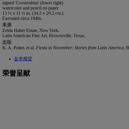
signed 'Covarrubias' (lower right)
watercolor and pencil on paper
13 ½ x 11 ½ in. (34.2 x 29.2 cm.)
Executed circa 1940s.
来源
Zelda Haber Estate, New York.
Latin American Fine Art, Brownsville, Texas.
出版
K. A. Potter, et al.
Fiesta in November: Stories from Latin America,
B
业务规定
荣誉呈献