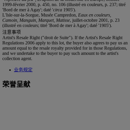
1999-février 2000, p. 450, no. 106 (illustré en couleurs, p. 237; titré
'Bord de mer à Agay'; daté '
circa
1905').
L'Isle-sur-la-Sorgue, Musée Campredon,
Eaux en couleurs,
Camoin, Manguin, Marquet, Matisse
, juillet-octobre 2001, p. 23
(illustré en couleurs; titré 'Bord de mer à Agay'; daté '1905').
注意事项
Artist's Resale Right ("droit de Suite"). If the Artist's Resale Right
Regulations 2006 apply to this lot, the buyer also agrees to pay us an
amount equal to the resale royalty provided for in those Regulations,
and we undertake to the buyer to pay such amount to the artist's
collection agent.
业务规定
荣誉呈献