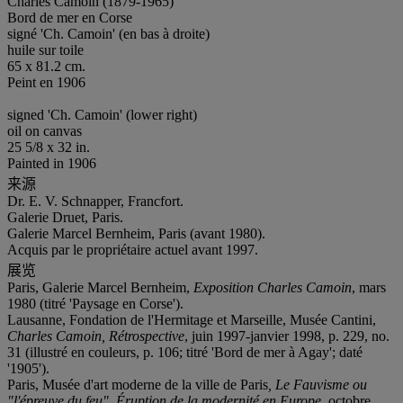
Charles Camoin (1879-1965)
Bord de mer en Corse
signé 'Ch. Camoin' (en bas à droite)
huile sur toile
65 x 81.2 cm.
Peint en 1906
signed 'Ch. Camoin' (lower right)
oil on canvas
25 5/8 x 32 in.
Painted in 1906
来源
Dr. E. V. Schnapper, Francfort.
Galerie Druet, Paris.
Galerie Marcel Bernheim, Paris (avant 1980).
Acquis par le propriétaire actuel avant 1997.
展览
Paris, Galerie Marcel Bernheim,
Exposition Charles Camoin
, mars
1980 (titré 'Paysage en Corse').
Lausanne, Fondation de l'Hermitage et Marseille, Musée Cantini,
Charles Camoin, Rétrospective
, juin 1997-janvier 1998, p. 229, no.
31 (illustré en couleurs, p. 106; titré 'Bord de mer à Agay'; daté
'1905').
Paris, Musée d'art moderne de la ville de Paris
, Le Fauvisme ou
"l'épreuve du feu", Éruption de la modernité en Europe
, octobre