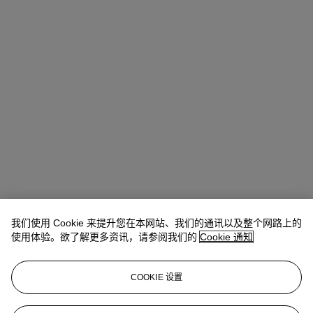
我们使用 Cookie 来提升您在本网站、我们的通讯以及整个网路上的
Léa Bloch
Specialist, Head of Sale
使用体验。欲了解更多资讯，请参阅我们的
Cookie 通知
lbloch@christies.com
+33 (0)1 40 76 83 99
COOKIE 设置
拍品专文
Claudine Grammont Camoin a confirmé l’authenticité de cette