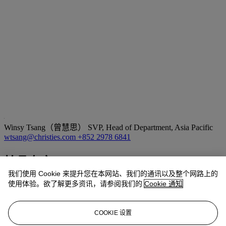
Winsy Tsang（曾慧思）
SVP, Head of Department, Asia Pacific
wtsang@christies.com
+852 2978 6841
拍品专文
我们使用 Cookie 来提升您在本网站、我们的通讯以及整个网路上的
Custom-made pieces, known as HSS bags, feature a special
使用体验。欲了解更多资讯，请参阅我们的
Cookie 通知
horseshoe stamp to the left of the Hermès stamp inside the bag. The
special custom-made service is offered to only a select number of
top collectors. For each leather and each season Hermes designates
COOKIE 设置
which colors will be offered in which leathers. Hermès lists which