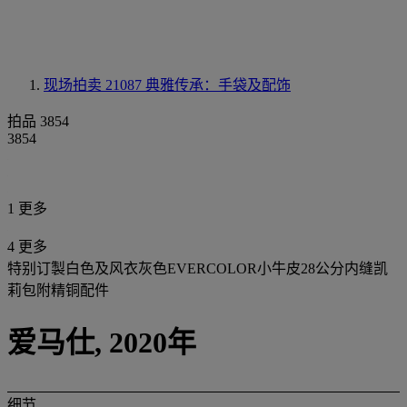
现场拍卖 21087
典雅传承：手袋及配饰
拍品 3854
3854
1 更多
4 更多
特别订製白色及风衣灰色EVERCOLOR小牛皮28公分内缝凯
莉包附精铜配件
爱马仕, 2020年
细节