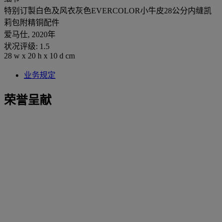
特别订製白色及风衣灰色EVERCOLOR小牛皮28公分内缝凯
莉包附精铜配件
爱马仕, 2020年
状况评级: 1.5
28 w x 20 h x 10 d cm
业务规定
荣誉呈献