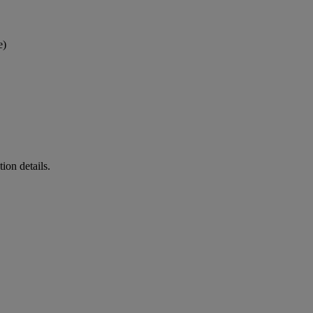
e)
ion details.