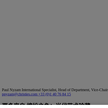
Paul Nyzam
International Specialist, Head of Department, Vice-Chair
pnyzam@christies.com
+33 (0)1 40 76 84 15
更多来自
缤纷之色：当代艺术珍藏