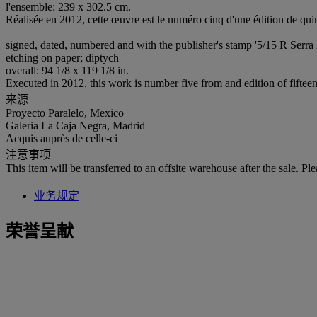
l'ensemble: 239 x 302.5 cm.
Réalisée en 2012, cette œuvre est le numéro cinq d'une édition de qui
signed, dated, numbered and with the publisher's stamp '5/15 R Serra
etching on paper; diptych
overall: 94 1/8 x 119 1/8 in.
Executed in 2012, this work is number five from and edition of fifteen
来源
Proyecto Paralelo, Mexico
Galeria La Caja Negra, Madrid
Acquis auprès de celle-ci
注意事项
This item will be transferred to an offsite warehouse after the sale. Pl
业务规定
荣誉呈献