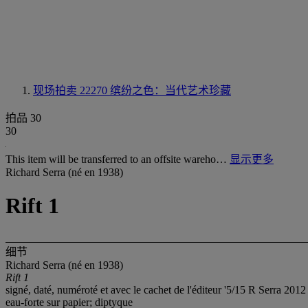
现场拍卖 22270
缤纷之色：当代艺术珍藏
拍品 30
30
This item will be transferred to an offsite wareho…
显示更多
Richard Serra (né en 1938)
Rift 1
细节
Richard Serra (né en 1938)
Rift 1
signé, daté, numéroté et avec le cachet de l'éditeur '5/15 R Serra 201
eau-forte sur papier; diptyque