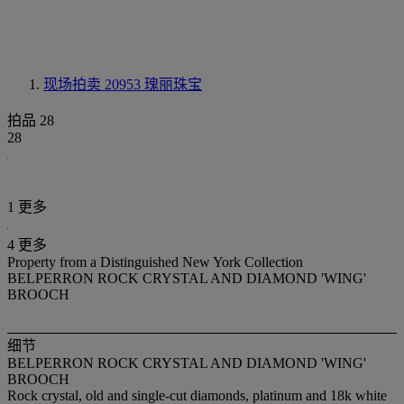
现场拍卖 20953
瑰丽珠宝
拍品 28
28
1 更多
4 更多
Property from a Distinguished New York Collection
BELPERRON ROCK CRYSTAL AND DIAMOND 'WING'
BROOCH
细节
BELPERRON ROCK CRYSTAL AND DIAMOND 'WING'
BROOCH
Rock crystal, old and single-cut diamonds, platinum and 18k white