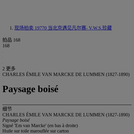
现场拍卖 19770
当北京遇见凡尔赛- V.W.S.珍藏
拍品 168
168
2 更多
CHARLES ÉMILE VAN MARCKE DE LUMMEN (1827-1890)
Paysage boisé
细节
CHARLES ÉMILE VAN MARCKE DE LUMMEN (1827-1890)
Paysage boisé
Signé 'Em van Marcke' (en bas à droite)
Huile sur toile marouflée sur carton