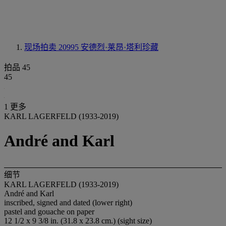
现场拍卖 20995
安德烈·莱昂·塔利珍藏
拍品 45
45
1 更多
KARL LAGERFELD (1933-2019)
André and Karl
细节
KARL LAGERFELD (1933-2019)
André and Karl
inscribed, signed and dated (lower right)
pastel and gouache on paper
12 1/2 x 9 3/8 in. (31.8 x 23.8 cm.) (sight size)