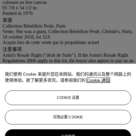
colorant on free canvas
95 7/8 x 54 1/2 in.
Painted in 1970.
来源
Collection Bénédicte Pesle, Paris
Vente, She was a giant, Collection Bénédicte Pesle, Christie's, Paris,
18 octobre 2018, lot 32A
Acquis lors de cette vente par le propriétaire actuel
注意事项
Artist's Resale Right ("droit de Suite"). If the Artist's Resale Right
Regulations 2006 apply to this lot, the buyer also agrees to pay us an
amount equal to the resale royalty provided for in those Regulations,
and we undertake to the buyer to pay such amount to the artist's
我们使用 Cookie 来提升您在本网站、我们的通讯以及整个网路上的
collection agent. This item will be transferred to an offsite
使用体验。欲了解更多资讯，请参阅我们的
Cookie 通知
warehouse after the sale. Please refer to department for information
about storage charges and collection details.
更多详情
COOKIE 设置
Cette œuvre est accompagnée d'un certificat d'authenticité de
l'artiste.
仅限必要 COOKIE
业务规定
更多来自
当代艺术 （日间拍卖）