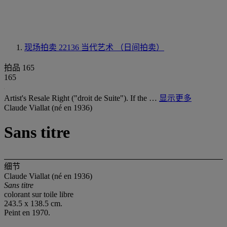
现场拍卖 22136
当代艺术 （日间拍卖）
拍品 165
165
Artist's Resale Right ("droit de Suite"). If the …
显示更多
Claude Viallat (né en 1936)
Sans titre
细节
Claude Viallat (né en 1936)
Sans titre
colorant sur toile libre
243.5 x 138.5 cm.
Peint en 1970.