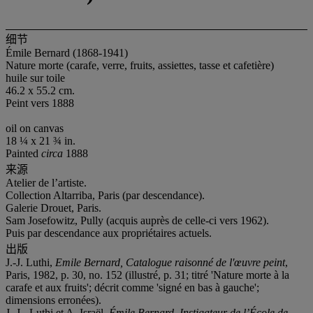
细节
Émile Bernard (1868-1941)
Nature morte (carafe, verre, fruits, assiettes, tasse et cafetière)
huile sur toile
46.2 x 55.2 cm.
Peint vers 1888
oil on canvas
18 ¼ x 21 ¾ in.
Painted
circa
1888
来源
Atelier de l’artiste.
Collection Altarriba, Paris (par descendance).
Galerie Drouet, Paris.
Sam Josefowitz, Pully (acquis auprès de celle-ci vers 1962).
Puis par descendance aux propriétaires actuels.
出版
J.-J. Luthi,
Emile Bernard, Catalogue raisonné de l'œuvre peint
,
Paris, 1982, p. 30, no. 152 (illustré, p. 31; titré 'Nature morte à la
carafe et aux fruits'; décrit comme 'signé en bas à gauche';
dimensions erronées).
J.-J.- Luthi et A. Israël,
Émile Bernard, Instigateur de l’École de