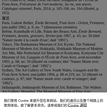
Pont-Aven, Précurseur de l’art moderne, Sa vie, son œuvre,
Catalogue raisonné
, Paris, 2014, p. 165-166, no. 164 (illustré, p.
165).
展览
Paris, Galerie Bellier
, Émile Bernard, Pont-Aven - Orient, Peintures
,
juin-juillet 1962, p. 9, no. 7 (dimensions erronées).
Brême, Kunsthalle et Lille, Palais des Beaux-Arts,
Émile Bernard,
Peintures, dessins, gravures
,
février-juin 1967, p. 43, no. 30 (titré
'Nature morte à la carafe d'eau'; daté '1891').
Tokyo, The Bunkamura Museum of Art; Kyoto, The National
Museum of Modern Art; Hokkaido, Hokkaido Museum of Modern
Art; Mie, Mie Prefectural Art Museum et Koriyama, Koriyama City
Museum of Art,
Gauguin et l'École de Pont-Aven
, avril-novembre
1993, p. 68, no. 50 (illustré en couleurs; titré ‘Nature Morte avec
Carafe et Oranges’; daté ‘1892’).
Sydney, The Art Gallery of New South Wales,
Gauguin and the
Pont-Aven School
, mai-juillet 1994, p. 86 et 219, no. 52 (illustré en
couleurs, p. 87; titré 'Nature morte avec carafe et oranges'; daté
'1892').
Indianapolis, Indianapolis Museum of Art; Baltimore, The Walters
Art Gallery; Montréal, The Montreal Museum of Fine Arts;
Memphis, The Dixon Gallery and Gardens; San Diego, San Diego
Museum of Art; Portland, Portland Art Museum; Boston, Museum
我们使用 Cookie 来提升您在本网站、我们的通讯以及整个网路上的
of Fine Arts et Jérusalem, The Israel Museum,
Gauguin and the
使用体验。欲了解更多资讯，请参阅我们的
Cookie 通知