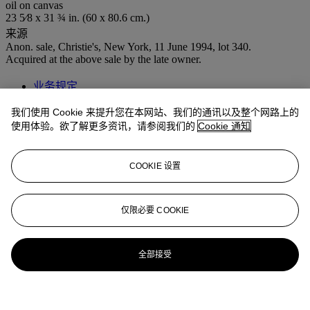
oil on canvas
23 5⁄8 x 31 ¾ in. (60 x 80.6 cm.)
来源
Anon. sale, Christie's, New York, 11 June 1994, lot 340.
Acquired at the above sale by the late owner.
业务规定
我们使用 Cookie 来提升您在本网站、我们的通讯以及整个网路上的
更多来自
印象派及现代艺术 （日间拍
使用体验。欲了解更多资讯，请参阅我们的
Cookie 通知
卖）
COOKIE 设置
查看全部
查看全部
仅限必要 COOKIE
全部接受