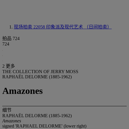
现场拍卖 22058
印象派及现代艺术 （日间拍卖）
拍品 724
724
2 更多
THE COLLECTION OF JERRY MOSS
RAPHAËL DELORME (1885-1962)
Amazones
细节
RAPHAËL DELORME (1885-1962)
Amazones
signed 'RAPHAEL DELORME' (lower right)