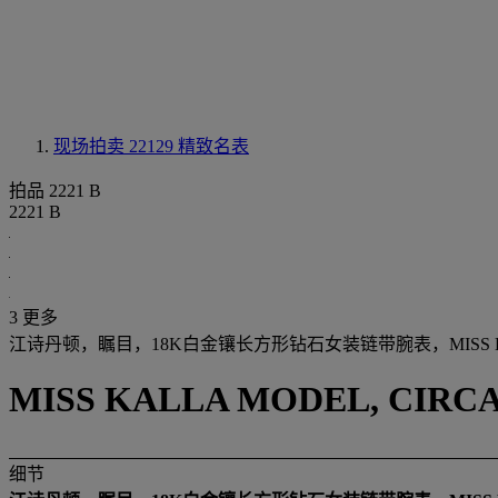
现场拍卖 22129
精致名表
拍品 2221 B
2221 B
3 更多
江诗丹顿，瞩目，18K白金镶长方形钻石女装链带腕表，MISS K
MISS KALLA MODEL, CIRCA
细节