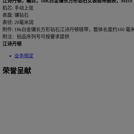
江诗丹顿，瞩目，18K白金镶长方形钻石女装链带腕表，MISS K
机芯: 手动上弦
表盘: 镶钻石
表径: 20毫米阔
附件: 18k白金镶长方形钻石江诗丹顿链带，整体长度约160 毫
附注：拍品序列号可按要求提供
江诗丹顿
业务规定
荣誉呈献