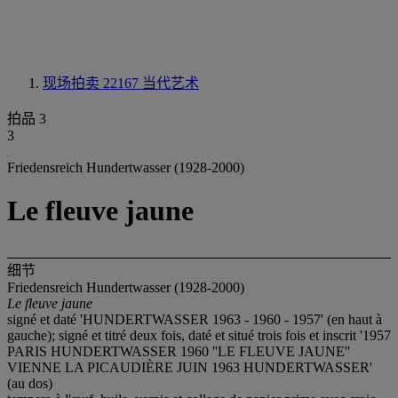
现场拍卖 22167
当代艺术
拍品 3
3
Friedensreich Hundertwasser (1928-2000)
Le fleuve jaune
细节
Friedensreich Hundertwasser (1928-2000)
Le fleuve jaune
signé et daté 'HUNDERTWASSER 1963 - 1960 - 1957' (en haut à
gauche); signé et titré deux fois, daté et situé trois fois et inscrit '1957
PARIS HUNDERTWASSER 1960 ''LE FLEUVE JAUNE''
VIENNE LA PICAUDIÈRE JUIN 1963 HUNDERTWASSER'
(au dos)