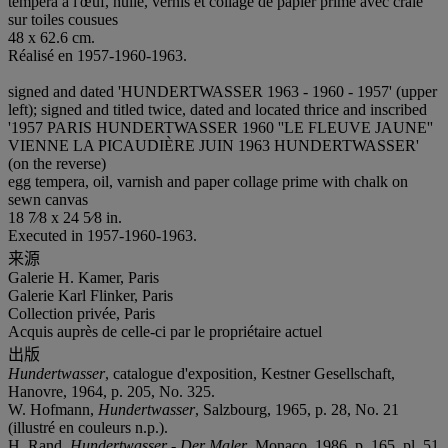
tempera à l'œuf, huile, vernis et collage de papier prime avec craie
sur toiles cousues
48 x 62.6 cm.
Réalisé en 1957-1960-1963.
signed and dated 'HUNDERTWASSER 1963 - 1960 - 1957' (upper
left); signed and titled twice, dated and located thrice and inscribed
'1957 PARIS HUNDERTWASSER 1960 ''LE FLEUVE JAUNE''
VIENNE LA PICAUDIÈRE JUIN 1963 HUNDERTWASSER'
(on the reverse)
egg tempera, oil, varnish and paper collage prime with chalk on
sewn canvas
18 7⁄8 x 24 5⁄8 in.
Executed in 1957-1960-1963.
来源
Galerie H. Kamer, Paris
Galerie Karl Flinker, Paris
Collection privée, Paris
Acquis auprès de celle-ci par le propriétaire actuel
出版
Hundertwasser
, catalogue d'exposition, Kestner Gesellschaft,
Hanovre, 1964, p. 205, No. 325.
W. Hofmann,
Hundertwasser
, Salzbourg, 1965, p. 28, No. 21
(illustré en couleurs n.p.).
H. Rand,
Hundertwasser - Der Maler
, Monaco, 1986, p. 165, pl. 51