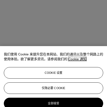
我们使用 Cookie 来提升您在本网站、我们的通讯以及整个网路上的
使用体验。欲了解更多资讯，请参阅我们的
Cookie 通知
COOKIE 设置
Laëtitia Bauduin de la Brosse
Deputy Chairman
仅限必要 COOKIE
lbauduin@christies.com
+33 (0)1 40 76 85 95
更多来自
当代艺术
全部接受