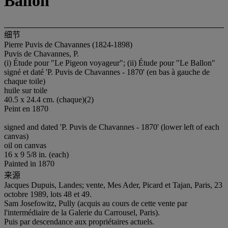
Ballon"
细节
Pierre Puvis de Chavannes (1824-1898)
Puvis de Chavannes, P.
(i) Étude pour "Le Pigeon voyageur"; (ii) Étude pour "Le Ballon"
signé et daté 'P. Puvis de Chavannes - 1870' (en bas à gauche de
chaque toile)
huile sur toile
40.5 x 24.4 cm. (chaque)(2)
Peint en 1870
signed and dated 'P. Puvis de Chavannes - 1870' (lower left of each
canvas)
oil on canvas
16 x 9 5/8 in. (each)
Painted in 1870
来源
Jacques Dupuis, Landes; vente, Mes Ader, Picard et Tajan, Paris, 23
octobre 1989, lots 48 et 49.
Sam Josefowitz, Pully (acquis au cours de cette vente par
l'intermédiaire de la Galerie du Carrousel, Paris).
Puis par descendance aux propriétaires actuels.