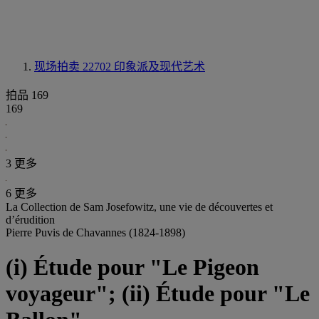
现场拍卖 22702
印象派及现代艺术
拍品 169
169
3 更多
6 更多
La Collection de Sam Josefowitz, une vie de découvertes et
d’érudition
Pierre Puvis de Chavannes (1824-1898)
(i) Étude pour "Le Pigeon
voyageur"; (ii) Étude pour "Le