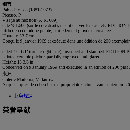
细节
Pablo Picasso (1881-1973)
Picasso, P.
Visage au nez noir (A.R. 609)
daté '9.1.69.' (sur le côté droit); inscrit et avec les cach
pichet en céramique peinte, partiellement gravée et émaillée
Hauteur: 33.7 cm.
Conçu le 9 janvier 1969 et exécuté dans une édition de 200 exemplair
dated '9.1.69.' (on the right side); inscribed and stamped
painted ceramic pitcher, partially engraved and glazed
Height: 13 3/8 in.
Conceived on 9 January 1969 and executed in an edition of 200 plus
来源
Galerie Madoura, Vallauris.
Acquis auprès de celle-ci par le propriétaire actuel avant septembre 2
业务规定
荣誉呈献