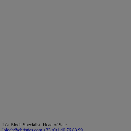
Léa Bloch
Specialist, Head of Sale
lbloch@christies.com
+33 (0)1 40 76 83 99