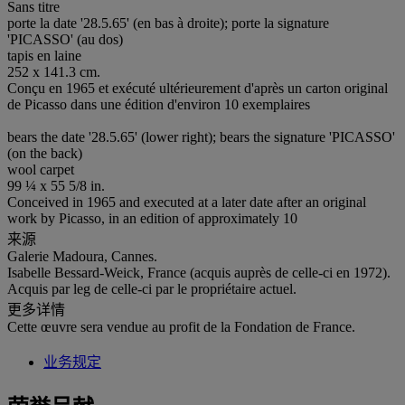
Sans titre
porte la date '28.5.65' (en bas à droite); porte la signature
'PICASSO' (au dos)
tapis en laine
252 x 141.3 cm.
Conçu en 1965 et exécuté ultérieurement d'après un carton original
de Picasso dans une édition d'environ 10 exemplaires
bears the date '28.5.65' (lower right); bears the signature 'PICASSO'
(on the back)
wool carpet
99 ¼ x 55 5/8 in.
Conceived in 1965 and executed at a later date after an original
work by Picasso, in an edition of approximately 10
来源
Galerie Madoura, Cannes.
Isabelle Bessard-Weick, France (acquis auprès de celle-ci en 1972).
Acquis par leg de celle-ci par le propriétaire actuel.
更多详情
Cette œuvre sera vendue au profit de la Fondation de France.
业务规定