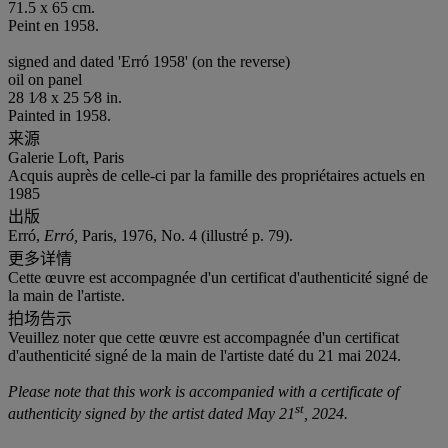
71.5 x 65 cm.
Peint en 1958.
signed and dated 'Erró 1958' (on the reverse)
oil on panel
28 1⁄8 x 25 5⁄8 in.
Painted in 1958.
来源
Galerie Loft, Paris
Acquis auprès de celle-ci par la famille des propriétaires actuels en
1985
出版
Erró,
Erró,
Paris, 1976, No. 4 (illustré p. 79).
更多详情
Cette œuvre est accompagnée d'un certificat d'authenticité signé de
la main de l'artiste.
拍场告示
Veuillez noter que cette œuvre est accompagnée d'un certificat
d'authenticité signé de la main de l'artiste daté du 21 mai 2024.
Please note that this work is accompanied with a certificate of
st
authenticity signed by the artist dated May 21
, 2024.