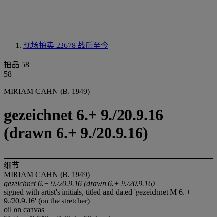
现场拍卖 22678
战后至今
拍品 58
58
MIRIAM CAHN (B. 1949)
gezeichnet 6.+ 9./20.9.16
(drawn 6.+ 9./20.9.16)
细节
MIRIAM CAHN (B. 1949)
gezeichnet 6.+ 9./20.9.16
(drawn
6.+ 9./20.9.16)
signed with artist's initials, titled and dated 'gezeichnet M 6. +
9./20.9.16' (on the stretcher)
oil on canvas