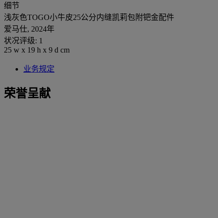
细节
浅灰色TOGO小牛皮25公分内缝凯莉包附钯金配件
爱马仕, 2024年
状况评级: 1
25 w x 19 h x 9 d cm
业务规定
荣誉呈献