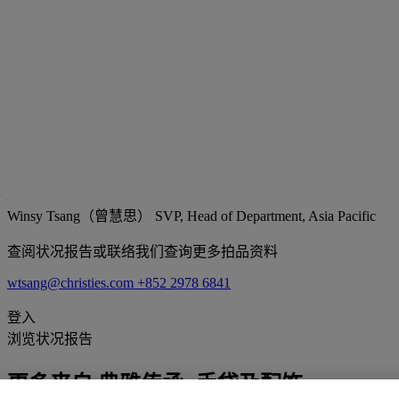
Winsy Tsang（曾慧思）
SVP, Head of Department, Asia Pacific
查阅状况报告或联络我们查询更多拍品资料
wtsang@christies.com
+852 2978 6841
登入
浏览状况报告
更多来自
典雅传承: 手袋及配饰