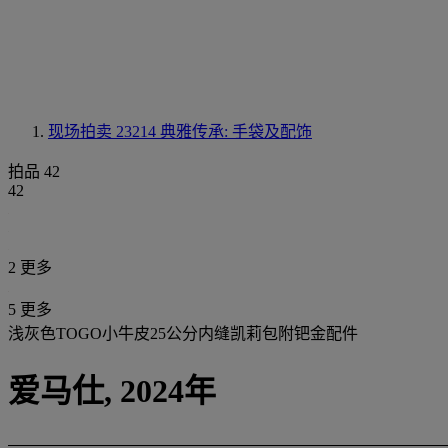
现场拍卖 23214
典雅传承: 手袋及配饰
拍品 42
42
2 更多
5 更多
浅灰色TOGO小牛皮25公分内缝凯莉包附钯金配件
爱马仕, 2024年