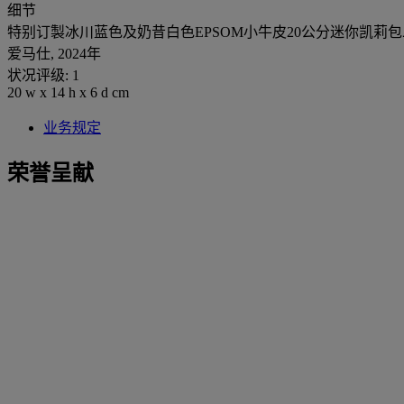
细节
特别订製冰川蓝色及奶昔白色EPSOM小牛皮20公分迷你凯莉
爱马仕, 2024年
状况评级: 1
20 w x 14 h x 6 d cm
业务规定
荣誉呈献