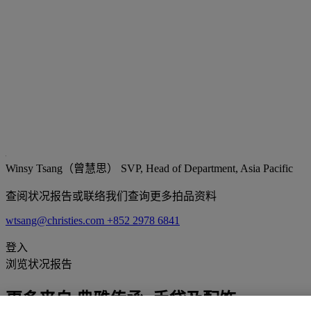
Winsy Tsang（曾慧思）
SVP, Head of Department, Asia Pacific
查阅状况报告或联络我们查询更多拍品资料
wtsang@christies.com
+852 2978 6841
登入
浏览状况报告
更多来自
典雅传承: 手袋及配饰