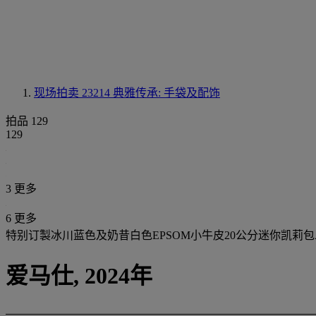
现场拍卖 23214
典雅传承: 手袋及配饰
拍品 129
129
3 更多
6 更多
特别订製冰川蓝色及奶昔白色EPSOM小牛皮20公分迷你凯莉
爱马仕, 2024年