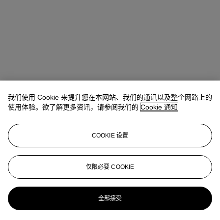
我们使用 Cookie 来提升您在本网站、我们的通讯以及整个网路上的
Winsy Tsang（曾慧思）
SVP, Head of Department, Asia Pacific
使用体验。欲了解更多资讯，请参阅我们的
Cookie 通知
查阅状况报告或联络我们查询更多拍品资料
COOKIE 设置
wtsang@christies.com
+852 2978 6841
登入
仅限必要 COOKIE
浏览状况报告
更多来自
典雅传承: 手袋及配饰
全部接受
查看全部