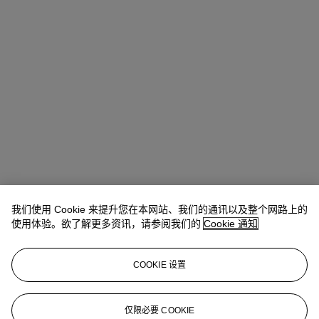
我们使用 Cookie 来提升您在本网站、我们的通讯以及整个网路上的
Winsy Tsang（曾慧思）
SVP, Head of Department, Asia Pacific
使用体验。欲了解更多资讯，请参阅我们的
Cookie 通知
查阅状况报告或联络我们查询更多拍品资料
COOKIE 设置
wtsang@christies.com
+852 2978 6841
登入
仅限必要 COOKIE
浏览状况报告