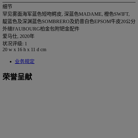
细节
罕见雾面海军蓝色短吻鳄皮, 深蓝色MADAME, 橙色SWIFT,
靛蓝色及深渊蓝色SOMBRERO及奶昔白色EPSOM牛皮20公分
外缝FAUBOURG柏金包附钯金配件
爱马仕, 2020年
状况评级: 1
20 w x 16 h x 11 d cm
业务规定
荣誉呈献