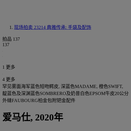
现场拍卖 23214
典雅传承: 手袋及配饰
拍品 137
137
1 更多
4 更多
罕见雾面海军蓝色短吻鳄皮, 深蓝色MADAME, 橙色SWIFT,
靛蓝色及深渊蓝色SOMBRERO及奶昔白色EPSOM牛皮20公分
外缝FAUBOURG柏金包附钯金配件
爱马仕, 2020年