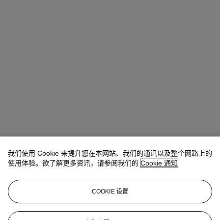
我们使用 Cookie 来提升您在本网站、我们的通讯以及整个网路上的
Winsy Tsang（曾慧思）
SVP, Head of Department, Asia Pacific
使用体验。欲了解更多资讯，请参阅我们的
Cookie 通知
查阅状况报告或联络我们查询更多拍品资料
COOKIE 设置
wtsang@christies.com
+852 2978 6841
登入