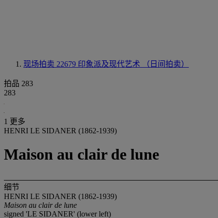
现场拍卖 22679
印象派及现代艺术 （日间拍卖）
拍品 283
283
1 更多
HENRI LE SIDANER (1862-1939)
Maison au clair de lune
细节
HENRI LE SIDANER (1862-1939)
Maison au clair de lune
signed 'LE SIDANER' (lower left)