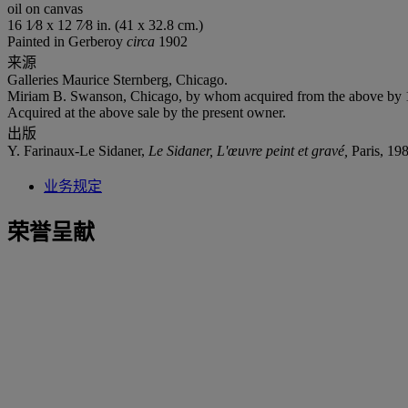
oil on canvas
16 1⁄8 x 12 7⁄8 in. (41 x 32.8 cm.)
Painted in Gerberoy
circa
1902
来源
Galleries Maurice Sternberg, Chicago.
Miriam B. Swanson, Chicago, by whom acquired from the above by 1
Acquired at the above sale by the present owner.
出版
Y. Farinaux-Le Sidaner,
Le Sidaner, L'œuvre peint et gravé,
Paris, 198
业务规定
荣誉呈献