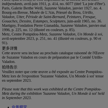
indépendants
, avril-juin 1911, p. 414, no. 6077 (titré 'La joie d'être').
Paris, Galerie Berthe Weill,
Suzanne Valadon
, janvier 1927, no. 4.
Bourg-en-Bresse, Musée de L'Ain, Prieuré du Brou,
Utrillo,
Valadon, Utter, Période de Saint-Bernard, Peintures, F
resque,
Gouaches,
Dessins, Estampes, Sculptures
, juin-août 1965, no. 36.
Martigny, Fondation Pierre Gianadda,
Suzanne Valadon
, janvier-mai
1996, p. 225, no. 12 (illustré en couleurs, p. 85).
Metz, Centre Pompidou-Metz,
Suzanne Valadon, Un Monde à soi
,
avril-septembre 2023, p. 251, no. 41 (illustré en couleurs, p. 90 et
91).
更多详情
Cette œuvre sera incluse au prochain catalogue raisonné de l'Œuvre
de Suzanne Valadon en cours de préparation par le Comité Utrillo-
Valadon.
拍场告示
Veuillez noter que cette œuvre a été exposée au Centre Pompidou-
Metz lors de l'exposition 'Suzanne Valadon, Un Monde à soi' tenue
en septembre 2023.
Please note that this work was exhibited at the Centre Pompidou-
Metz during the exhibition 'Suzanne Valadon, Un Monde à soi' held
in September 2023.
业务规定