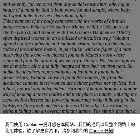
and serenity, far removed from any social constraints, offering an
image of femininity that is both powerful and simple, where body
and spirit unite in a true celebration of life.
This treatment of the body contrasts with the works of his male
predecessors. While artists such as Manet, with
Le Déjeuner sur
l'herbe
(1863), and Renoir,
with Les Grandes Baigneuses
(1887),
often depicted women in an eroticised or idealised way, Valadon
offered a more authentic and intimate vision, taking up the classic
codes of the bathers' theme, in particular with the figure of a man
observing the scene - an element found in Manet's work - here
separated from the group of women by a stream. His female figures
are in motion, alive and fully integrated into their environment. So,
unlike the idealised representations of femininity found in her
predecessors, Valadon chose to paint free bodies, far from the
academic canons: these women are neither perfect nor stylised, but
robust, natural and independent. Suzanne Valadon brought a unique
way of looking at these bodies and their place in nature, infusing the
scene with a discreet but powerful modernity, while following in the
footsteps of the great masters in terms of the subject she tackled,
without falling into an overtly militant stance. The simple fact that a
woman paints other women, on such a traditional subject, changes
the dynamic of the gaze, freeing it from the male prism.
我们使用 Cookie 来提升您在本网站、我们的通讯以及整个网路上的
La Joie de
Vivre is part of a long pictorial tradition, but Valadon's
使用体验。欲了解更多资讯，请参阅我们的
Cookie 通知
feminine perspective renews this theme with a realistic and dynamic
approach. This work would influence the rest of her output, as can