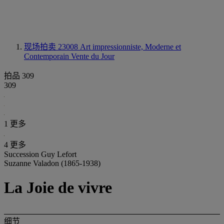
现场拍卖 23008
Art impressionniste, Moderne et
Contemporain Vente du Jour
拍品 309
309
1 更多
4 更多
Succession Guy Lefort
Suzanne Valadon (1865-1938)
La Joie de vivre
细节