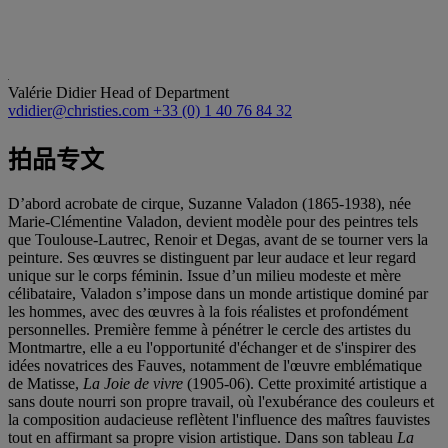
Valérie Didier
Head of Department
vdidier@christies.com
+33 (0) 1 40 76 84 32
拍品专文
D’abord acrobate de cirque, Suzanne Valadon (1865-1938), née
Marie-Clémentine Valadon, devient modèle pour des peintres tels
que Toulouse-Lautrec, Renoir et Degas, avant de se tourner vers la
peinture. Ses œuvres se distinguent par leur audace et leur regard
unique sur le corps féminin. Issue d’un milieu modeste et mère
célibataire, Valadon s’impose dans un monde artistique dominé par
les hommes, avec des œuvres à la fois réalistes et profondément
personnelles. Première femme à pénétrer le cercle des artistes du
Montmartre, elle a eu l'opportunité d'échanger et de s'inspirer des
idées novatrices des Fauves, notamment de l'œuvre emblématique
de Matisse,
La Joie de vivre
(1905-06). Cette proximité artistique a
sans doute nourri son propre travail, où l'exubérance des couleurs et
la composition audacieuse reflètent l'influence des maîtres fauvistes
tout en affirmant sa propre vision artistique. Dans son tableau
La