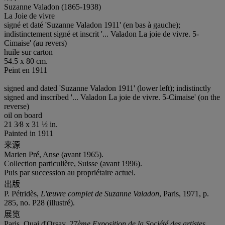
Suzanne Valadon (1865-1938)
La Joie de vivre
signé et daté 'Suzanne Valadon 1911' (en bas à gauche);
indistinctement signé et inscrit '... Valadon La joie de vivre. 5-
Cimaise' (au revers)
huile sur carton
54.5 x 80 cm.
Peint en 1911
signed and dated 'Suzanne Valadon 1911' (lower left); indistinctly
signed and inscribed '... Valadon La joie de vivre. 5-Cimaise' (on the
reverse)
oil on board
21 3⁄8 x 31 ½ in.
Painted in 1911
来源
Marien Pré, Anse (avant 1965).
Collection particulière, Suisse (avant 1996).
Puis par succession au propriétaire actuel.
出版
P. Pétridès,
L'
œ
uvre complet de Suzanne Valadon
, Paris, 1971, p.
285, no. P28 (illustré).
展览
Paris, Quai d'Orsay,
27ème Exposition de la Société des artistes