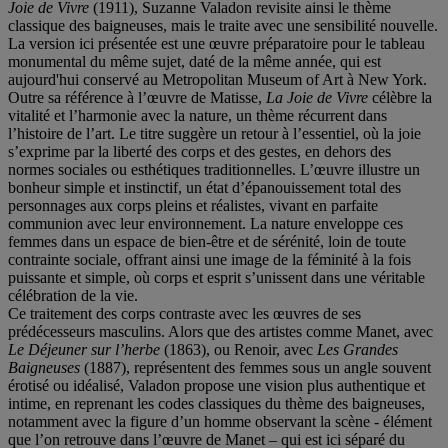
Joie de Vivre
(1911), Suzanne Valadon revisite ainsi le thème
classique des baigneuses, mais le traite avec une sensibilité nouvelle.
La version ici présentée est une œuvre préparatoire pour le tableau
monumental du même sujet, daté de la même année, qui est
aujourd'hui conservé au Metropolitan Museum of Art à New York.
Outre sa référence à l’œuvre de Matisse,
La Joie de Vivre
célèbre la
vitalité et l’harmonie avec la nature, un thème récurrent dans
l’histoire de l’art. Le titre suggère un retour à l’essentiel, où la joie
s’exprime par la liberté des corps et des gestes, en dehors des
normes sociales ou esthétiques traditionnelles. L’œuvre illustre un
bonheur simple et instinctif, un état d’épanouissement total des
personnages aux corps pleins et réalistes, vivant en parfaite
communion avec leur environnement. La nature enveloppe ces
femmes dans un espace de bien-être et de sérénité, loin de toute
contrainte sociale, offrant ainsi une image de la féminité à la fois
puissante et simple, où corps et esprit s’unissent dans une véritable
célébration de la vie.
Ce traitement des corps contraste avec les œuvres de ses
prédécesseurs masculins. Alors que des artistes comme Manet, avec
Le Déjeuner sur l’herbe
(1863), ou Renoir, avec
Les Grandes
Baigneuses
(1887), représentent des femmes sous un angle souvent
érotisé ou idéalisé, Valadon propose une vision plus authentique et
intime, en reprenant les codes classiques du thème des baigneuses,
notamment avec la figure d’un homme observant la scène - élément
que l’on retrouve dans l’œuvre de Manet – qui est ici séparé du