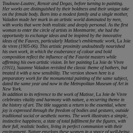
Toulouse-Lautrec, Renoir and Degas, before turning to painting.
Her works are distinguished by their boldness and their unique take
on the female body. Born into a modest family and a single mother,
Valadon made her mark in an artistic world dominated by men,
with works that were both realistic and deeply personal. As the first
woman to enter the circle of artists in Montmartre, she had the
opportunity to exchange ideas and be inspired by the innovative
ideas of the Fauves, particularly Matisse's emblematic work,
La Joie
de vivre
(1905-06). This artistic proximity undoubtedly nourished
his own work, in which the exuberance of colour and bold
composition reflect the influence of the Fauvist masters while
affirming his own artistic vision. In her painting
La Joie de Vivre
(1911), Suzanne Valadon revisited the classic theme of bathers, but
treated it with a new sensibility. The version shown here is a
preparatory work for the monumental painting of the same subject,
dated the same year and now in the Metropolitan Museum of Art in
New York.
In addition to its reference to the work of Matisse,
La Joie de Vivre
celebrates vitality and harmony with nature, a recurring theme in
the history of art. The title suggests a return to the essential, where
joy is expressed through the freedom of bodies and gestures, outside
traditional social or aesthetic norms. The work illustrates a simple,
instinctive happiness, a state of total fulfilment for the figures, with
their full, realistic bodies, living in perfect communion with their
environment. Nature envelops these women in a space of well-being