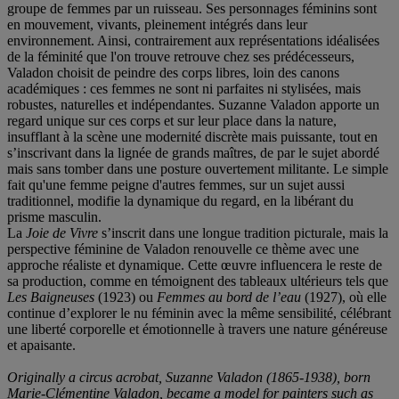
groupe de femmes par un ruisseau. Ses personnages féminins sont
en mouvement, vivants, pleinement intégrés dans leur
environnement. Ainsi, contrairement aux représentations idéalisées
de la féminité que l'on trouve retrouve chez ses prédécesseurs,
Valadon choisit de peindre des corps libres, loin des canons
académiques : ces femmes ne sont ni parfaites ni stylisées, mais
robustes, naturelles et indépendantes. Suzanne Valadon apporte un
regard unique sur ces corps et sur leur place dans la nature,
insufflant à la scène une modernité discrète mais puissante, tout en
s’inscrivant dans la lignée de grands maîtres, de par le sujet abordé
mais sans tomber dans une posture ouvertement militante. Le simple
fait qu'une femme peigne d'autres femmes, sur un sujet aussi
traditionnel, modifie la dynamique du regard, en la libérant du
prisme masculin.
La
Joie de Vivre
s’inscrit dans une longue tradition picturale, mais la
perspective féminine de Valadon renouvelle ce thème avec une
approche réaliste et dynamique. Cette œuvre influencera le reste de
sa production, comme en témoignent des tableaux ultérieurs tels que
Les Baigneuses
(1923) ou
Femmes au bord de l’eau
(1927), où elle
continue d’explorer le nu féminin avec la même sensibilité, célébrant
une liberté corporelle et émotionnelle à travers une nature généreuse
et apaisante.
Originally a circus acrobat, Suzanne Valadon (1865-1938), born
Marie-Clémentine Valadon, became a model for painters such as