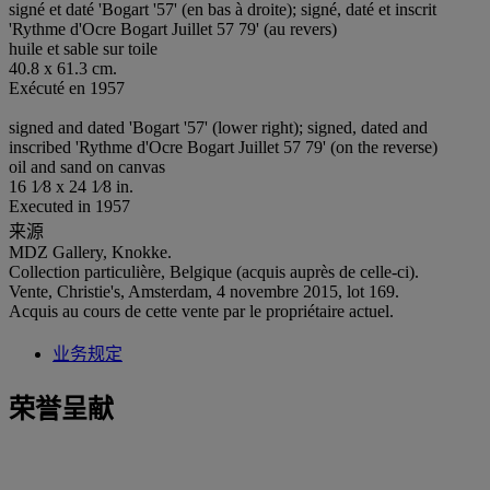
signé et daté 'Bogart '57' (en bas à droite); signé, daté et inscrit
'Rythme d'Ocre Bogart Juillet 57 79' (au revers)
huile et sable sur toile
40.8 x 61.3 cm.
Exécuté en 1957
signed and dated 'Bogart '57' (lower right); signed, dated and
inscribed 'Rythme d'Ocre Bogart Juillet 57 79' (on the reverse)
oil and sand on canvas
16 1⁄8 x 24 1⁄8 in.
Executed in 1957
来源
MDZ Gallery, Knokke.
Collection particulière, Belgique (acquis auprès de celle-ci).
Vente, Christie's, Amsterdam, 4 novembre 2015, lot 169.
Acquis au cours de cette vente par le propriétaire actuel.
业务规定
荣誉呈献