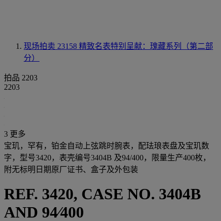
现场拍卖 23158
精致名表特别呈献：瑰藏系列（第二部
分）
拍品 2203
2203
3 更多
宝玑，罕有，铂金自动上弦跳时腕表，配珐琅表盘及宝玑数
字，型号3420，表壳编号3404B 及94/400，限量生产400枚，
附无标明日期原厂证书、盒子及外包装
REF. 3420, CASE NO. 3404B
AND 94⁄400